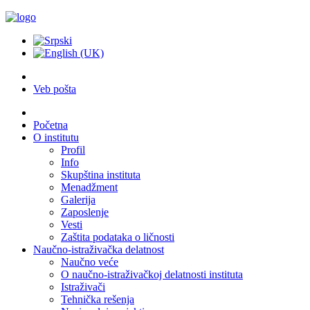
Veb pošta
Početna
O institutu
Profil
Info
Skupština instituta
Menadžment
Galerija
Zaposlenje
Vesti
Zaštita podataka o ličnosti
Naučno-istraživačka delatnost
Naučno veće
O naučno-istraživačkoj delatnosti instituta
Istraživači
Tehnička rešenja