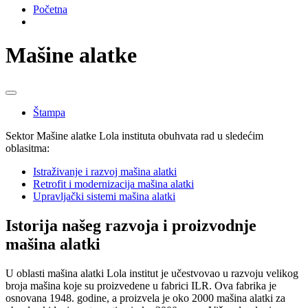
Početna
Mašine alatke
Štampa
Sektor Mašine alatke Lola instituta obuhvata rad u sledećim
oblasitma:
Istraživanje i razvoj mašina alatki
Retrofit i modernizacija mašina alatki
Upravljački sistemi mašina alatki
Istorija našeg razvoja i proizvodnje
mašina alatki
U oblasti mašina alatki Lola institut je učestvovao u razvoju velikog
broja mašina koje su proizvedene u fabrici ILR. Ova fabrika je
osnovana 1948. godine, a proizvela je oko 2000 mašina alatki za