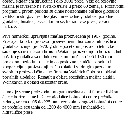
obradu skidanjem strugotine i oko 3000 presa. Više od polovine
mašina je izvezeno na svetsko tržište u preko 60 zemalja. Proizvodni
program u prvom periodu su činile horizontalne bušilice glodalice,
vertikalni strugovi, rendisaljke, univerzalne glodalice, portalne
glodalice, bušilice, ekscentar prese, hidrauličke prese, čekići i
makaze.
Prva numerički upravljana mašina proizvedena je 1967. godine.
Značajan korak u proizvodnji savremenih horizontalnih bušilica
glodalica učinjen je 1970. godine početkom poslovno tehničke
saradnje sa nemačkom firmom Wotan i proizvodnjom horizontalnih
bušilica glodalica sa radnim vretenom prečnika 105 i 130 mm. U
proteklom periodu Lola je imao poslovno tehničku saradnju i
kooperaciju u proizvodnji mašina alatki i sa drugim poznatim
svetskim proizvođačima i to firmama Waldrich Coburg u oblasti
portalnih glodalica, Renault u oblasti specijalnih mašina alatki i
Weingarten u oblasti ekscentar presa.
U novije vreme proizvodni program mašina alatki fabrike ILR su
činele horizontalne bušilice glodalice i obradni centre prečnika
radnog vretena 105 do 225 mm, vertikalni strugovi i obradni centre
za prečnike struganja od 1200 do 4000 mm i mehaničke i
hidrauličke prese.