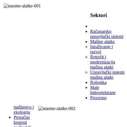
Sektori
Računarsko
upravljački sistemi
Mašine alatke
Istraživanje i
razvoj
Retrofit i
modernizacija
mašina alatki
Upravljački sistemi
mašina alatki
Robotika
Male
hidroelektrane
Procesno
mašinstvo i
ekologija
Proračun
krutosti